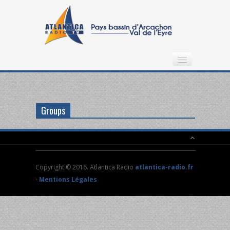
ÉMISSIONS
VIDEOS
Groups
PARTENAIRES
CONTACTEZ-NOUS
Copyright © 2016. Atlantica Radio
atlantica-radio.fr
-
Mentions Légales